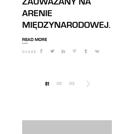
ZAUWAŻANY NA
ARENIE
MIĘDZYNARODOWEJ.
READ MORE
SHARE
STRONICOWANIE
01
02
03
WPISÓW