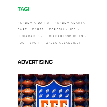
TAGI
AKADEMIA DARTA
AKADEMIADARTA
DART
DARTS
DOROŚLI
JDC
LEGIADARTS
LEGIADARTSSCHOOLS
PDC
SPORT
ZAJĘCIADLADZIECI
ADVERTISING