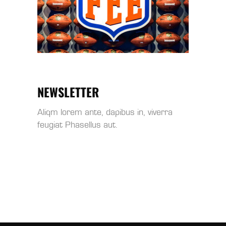
NEWSLETTER
Aliqm lorem ante, dapibus in, viverra
feugiat Phasellus aut.