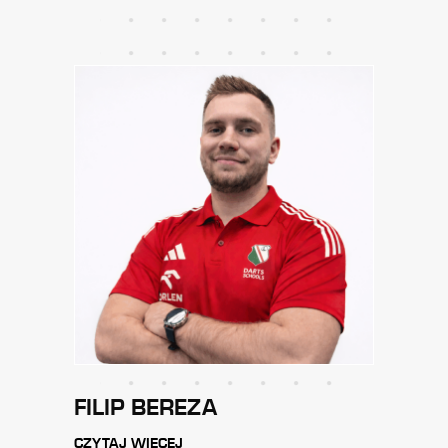
FILIP BEREZA
KAM
CZYTAJ WIĘCEJ
CZYTA