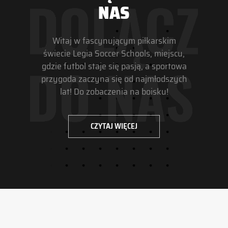
NAS
Witaj w fascynującym piłkarskim
świecie Legia Soccer Schools, miejscu,
gdzie futbol staje się pasją, a sportowa
przygoda zaczyna się od najmłodszych
lat! Do zobaczenia na boisku!
CZYTAJ WIĘCEJ