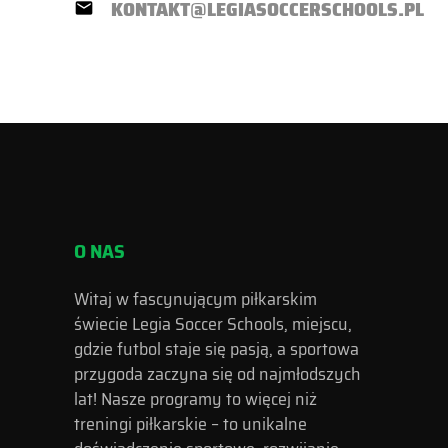
KONTAKT@LEGIASOCCERSCHOOLS.PL
email
O NAS
Witaj w fascynującym piłkarskim
świecie Legia Soccer Schools, miejscu,
gdzie futbol staje się pasją, a sportowa
przygoda zaczyna się od najmłodszych
lat! Nasze programy to więcej niż
treningi piłkarskie – to unikalne