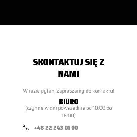
SKONTAKTUJ SIĘ Z
NAMI
W razie pytań, zapraszamy do kontaktu!
BIURO
(czynne w dni powszednie od 10:00 do
16:00)
+48 22 243 01 00