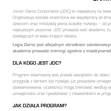
Junior Darts Corporation (JDC) to największy na świ
Organizacja została stworzona we współpracy ze środ
dzieciom oraz młodzieży jasną ścieżkę rozwoju – od p
najwyższym poziomie. JDC prowadzi sieć akademii, t
działających w wielu krajach świata.
Legia Darts jest oficjalnym ośrodkiem szkoleniow
akademia prowadzi treningi zgodnie z międzynar
DLA KOGO JEST JDC?
Program skierowany jest przede wszystkim do dzieci 
przygodę z dartem lub rozwijać już posiadane umiejęt
zaawansowania, uczestnicy mogą trenować według s
umiejętności oraz rywalizować z rówieśnikami w przyj
JAK DZIAŁA PROGRAM?