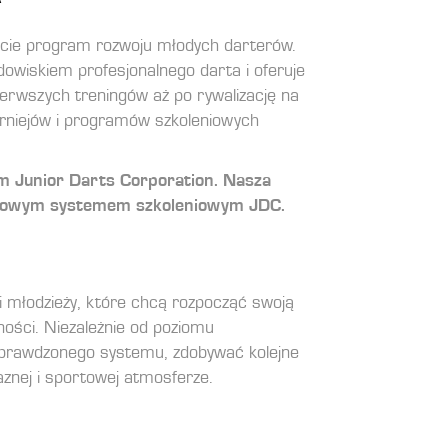
ecie program rozwoju młodych darterów.
owiskiem profesjonalnego darta i oferuje
ierwszych treningów aż po rywalizację na
urniejów i programów szkoleniowych
ym Junior Darts Corporation. Nasza
odowym systemem szkoleniowym JDC.
i młodzieży, które chcą rozpocząć swoją
ności. Niezależnie od poziomu
prawdzonego systemu, zdobywać kolejne
aznej i sportowej atmosferze.