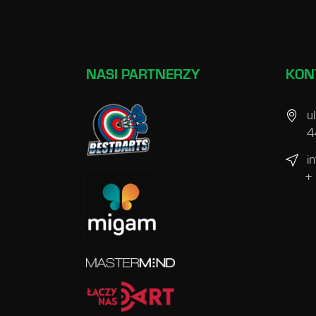
NASI PARTNERZY
KON
u
4
i
+