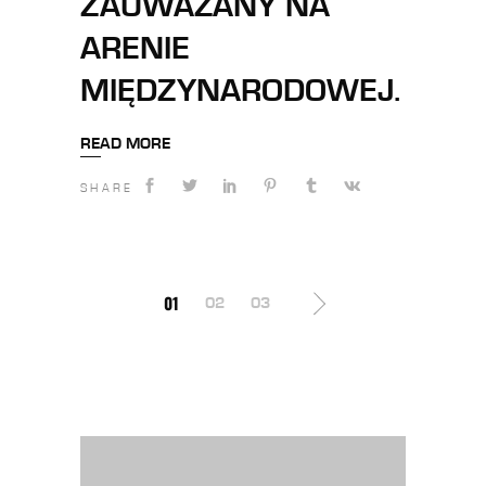
ZAUWAŻANY NA
ARENIE
MIĘDZYNARODOWEJ.
READ MORE
SHARE
STRONICOWANIE
01
02
03
WPISÓW