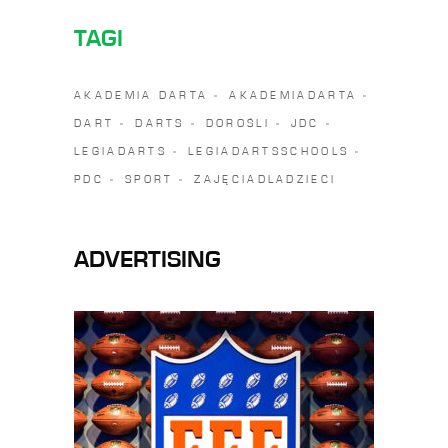
TAGI
AKADEMIA DARTA
AKADEMIADARTA
DART
DARTS
DOROŚLI
JDC
LEGIADARTS
LEGIADARTSSCHOOLS
PDC
SPORT
ZAJĘCIADLADZIECI
ADVERTISING