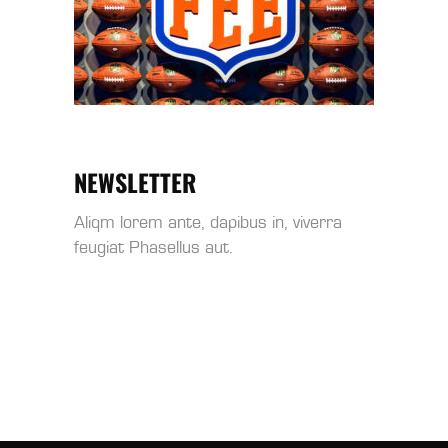
NEWSLETTER
Aliqm lorem ante, dapibus in, viverra
feugiat Phasellus aut.