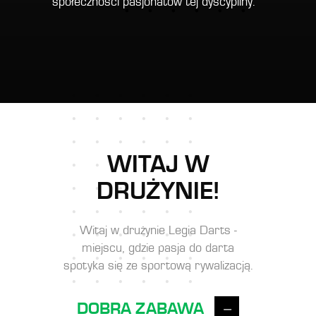
społeczności pasjonatów tej dyscypliny.
WITAJ W
DRUŻYNIE!
Witaj w drużynie Legia Darts -
miejscu, gdzie pasja do darta
spotyka się ze sportową rywalizacją.
DOBRA ZABAWA