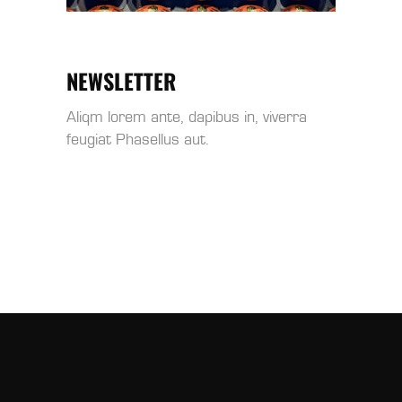
NEWSLETTER
Aliqm lorem ante, dapibus in, viverra
feugiat Phasellus aut.