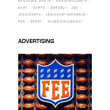
AKADEMIA DARTA
AKADEMIADARTA
DART
DARTS
DOROŚLI
JDC
LEGIADARTS
LEGIADARTSSCHOOLS
PDC
SPORT
ZAJĘCIADLADZIECI
ADVERTISING