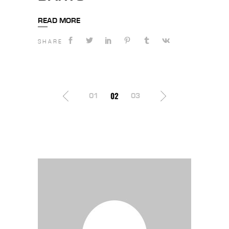
READ MORE
SHARE
STRONICOWANIE
02
01
03
WPISÓW