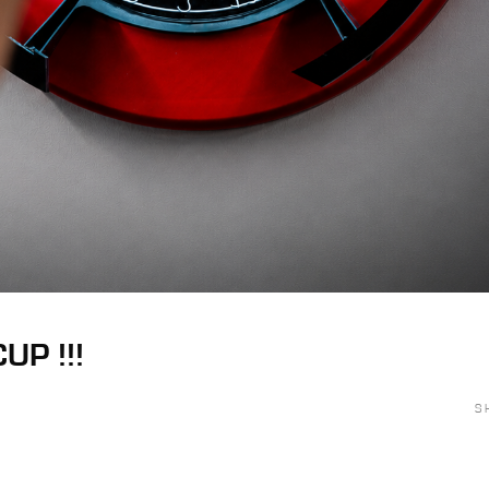
UP !!!
S