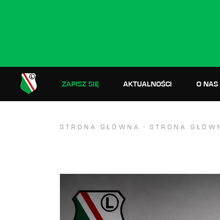
ZAPISZ SIĘ
AKTUALNOŚCI
O NAS
STRONA GŁÓWNA
STRONA GŁÓW