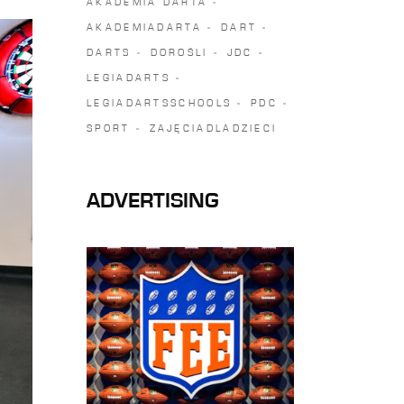
AKADEMIA DARTA
AKADEMIADARTA
DART
DARTS
DOROŚLI
JDC
LEGIADARTS
LEGIADARTSSCHOOLS
PDC
SPORT
ZAJĘCIADLADZIECI
ADVERTISING