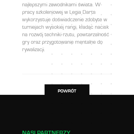
najlepszymi zawodnikami świata. W
pracy szkoleniowej w Legia Darts
wykorzystuje doświadczenie zdobyte w
turniejach wysokiej rangi, kładąc nacisk
na rozwój techniki rzutu, powtarzalność
gry oraz przygotowanie mentalne do
rywalizacji.
POWRÓT
NASI PARTNERZY