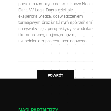
portalu o tematyce darta – Łączy Nas
Dart. W Legia Darts dzieli się
ekspercką wiedzą, doświadczeniem
turniejowym oraz unikalnym spojrzeniem
na rywalizację z perspektywy zawodnika
i komentatora, co jest cennym
uzupełnieniem procesu treningowego.
POWRÓT
NASI PARTNERZY