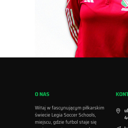
O NAS
KON
Witaj w fascynującym piłkarskim
u
świecie Legia Soccer Schools,
4
miejscu, gdzie futbol staje się