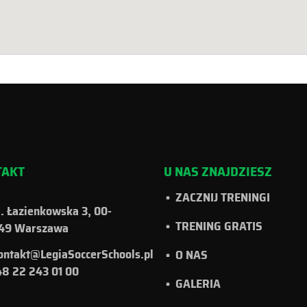
TAKT
U NAS ZNAJDZIESZ
ZACZNIJ TRENINGI
l. Łazienkowska 3, 00-
TRENING GRATIS
49 Warszawa
ontakt@LegiaSoccerSchools.pl
O NAS
8 22 243 01 00
GALERIA