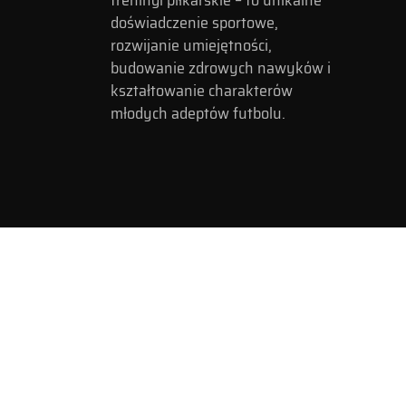
treningi piłkarskie – to unikalne
doświadczenie sportowe,
rozwijanie umiejętności,
budowanie zdrowych nawyków i
kształtowanie charakterów
młodych adeptów futbolu.