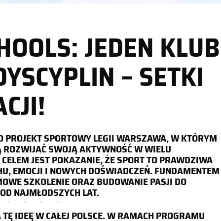
CHOOLS: JEDEN KLUB
DYSCYPLIN – SETKI
CJI!
TO PROJEKT SPORTOWY LEGII WARSZAWA, W KTÓRYM
GĄ ROZWIJAĆ SWOJĄ AKTYWNOŚĆ W WIELU
 CELEM JEST POKAZANIE, ŻE SPORT TO PRAWDZIWA
HU, EMOCJI I NOWYCH DOŚWIADCZEŃ. FUNDAMENTEM
OWE SZKOLENIE ORAZ BUDOWANIE PASJI DO
 OD NAJMŁODSZYCH LAT.
 TĘ IDEĘ W CAŁEJ POLSCE. W RAMACH PROGRAMU