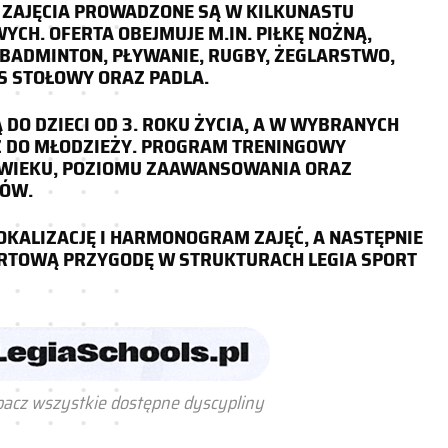
 ZAJĘCIA PROWADZONE SĄ W KILKUNASTU
CH. OFERTA OBEJMUJE M.IN. PIŁKĘ NOŻNĄ,
BADMINTON, PŁYWANIE, RUGBY, ŻEGLARSTWO,
IS STOŁOWY ORAZ PADLA.
 DO DZIECI OD 3. ROKU ŻYCIA, A W WYBRANYCH
Ż DO MŁODZIEŻY. PROGRAM TRENINGOWY
 WIEKU, POZIOMU ZAAWANSOWANIA ORAZ
KÓW.
OKALIZACJĘ I HARMONOGRAM ZAJĘĆ, A NASTĘPNIE
RTOWĄ PRZYGODĘ W STRUKTURACH LEGIA SPORT
acz wszystkie dostępne dyscypliny