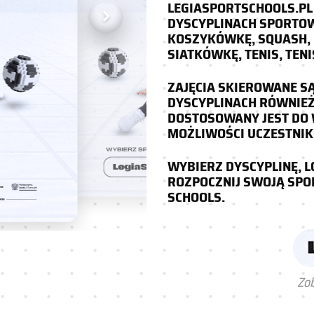
LEGIASPORTSCHOOLS.PL
DYSCYPLINACH SPORTOWY
KOSZYKÓWKĘ, SQUASH, 
SIATKÓWKĘ, TENIS, TEN
ZAJĘCIA SKIEROWANE SĄ
DYSCYPLINACH RÓWNIE
DOSTOSOWANY JEST DO
MOŻLIWOŚCI UCZESTNI
WYBIERZ DYSCYPLINĘ, L
ROZPOCZNIJ SWOJĄ SPO
SCHOOLS.
Zob