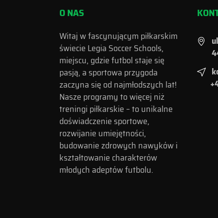
O NAS
KON
Witaj w fascynującym piłkarskim
u
świecie Legia Soccer Schools,
4
miejscu, gdzie futbol staje się
k
pasją, a sportowa przygoda
+4
zaczyna się od najmłodszych lat!
Nasze programy to więcej niż
treningi piłkarskie – to unikalne
doświadczenie sportowe,
rozwijanie umiejętności,
budowanie zdrowych nawyków i
kształtowanie charakterów
młodych adeptów futbolu.