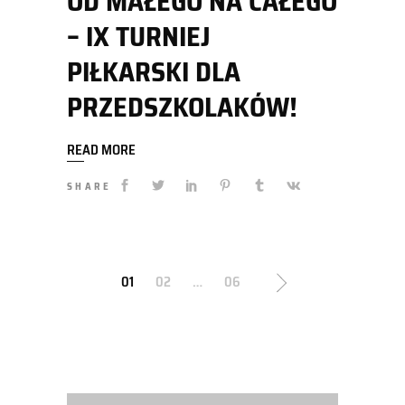
OD MAŁEGO NA CAŁEGO
– IX TURNIEJ
PIŁKARSKI DLA
PRZEDSZKOLAKÓW!
READ MORE
SHARE
STRONICOWANIE
01
02
…
06
WPISÓW