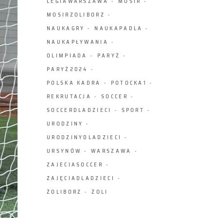
LEGIAWARSZAWA
MOSIR
MOSIRZOLIBORZ
NAUKAGRY
NAUKAPADLA
NAUKAPŁYWANIA
OLIMPIADA
PARYŻ
PARYŻ2024
POLSKA KADRA
POTOCKA1
REKRUTACJA
SOCCER
SOCCERDLADZIECI
SPORT
URODZINY
URODZINYDLADZIECI
URSYNÓW
WARSZAWA
ZAJECIASOCCER
ZAJĘCIADLADZIECI
ŻOLIBORZ
ŻOLI