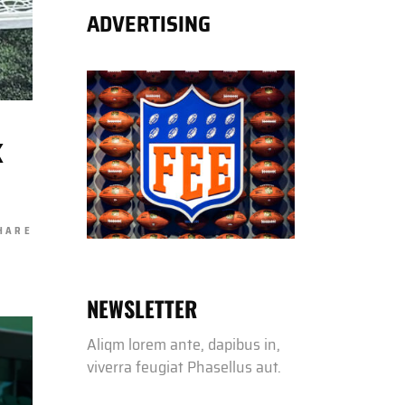
ADVERTISING
K
HARE
NEWSLETTER
Aliqm lorem ante, dapibus in,
viverra feugiat Phasellus aut.