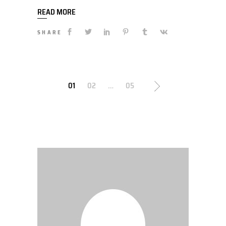
READ MORE
SHARE
STRONICOWANIE
01
02
…
05
WPISÓW