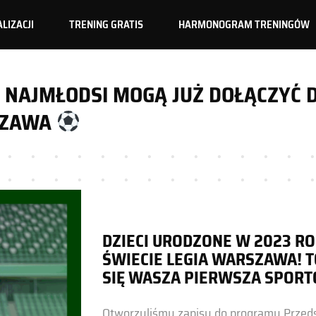
LIZACJI
TRENING GRATIS
HARMONOGRAM TRENINGÓW
PRZEDSZKOLA
SZKOŁY PIŁKARSKIE
LEGIA LADIES
PRZEDSZKOLA
! NAJMŁODSI MOGĄ JUŻ DOŁĄCZYĆ 
SZKOŁY TECHNIKI
SZKOŁY PIŁKARSKIE
RSZAWA
SZKOŁY BRAMKARZY
LEGIA LADIES
SZKOŁY MOTORYKI
SZKOŁY TECHNIKI
PIŁKARSKI RODZIC
SZKOŁY BRAMKARZY
SZKOŁY MOTORYKI
PIŁKARSKI RODZIC
DZIECI URODZONE W 2023 R
ŚWIECIE LEGIA WARSZAWA! 
SIĘ WASZA PIERWSZA SPOR
Otworzyliśmy zapisy do programu Przedsz