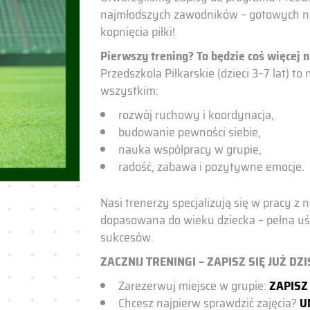
najmłodszych zawodników – gotowych na 
kopnięcia piłki!
Pierwszy trening? To będzie coś więcej ni
Przedszkola Piłkarskie (dzieci 3–7 lat) t
wszystkim:
rozwój ruchowy i koordynacja,
budowanie pewności siebie,
nauka współpracy w grupie,
radość, zabawa i pozytywne emocje.
Nasi trenerzy specjalizują się w pracy z
dopasowana do wieku dziecka – pełna uś
sukcesów.
ZACZNIJ TRENINGI – ZAPISZ SIĘ JUŻ DZI
Zarezerwuj miejsce w grupie:
ZAPISZ
Chcesz najpierw sprawdzić zajęcia?
U