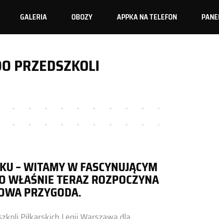
GALERIA
OBOZY
APPKA NA TELEFON
PANE
DO PRZEDSZKOLI
OKU – WITAMY W FASCYNUJĄCYM
TO WŁAŚNIE TERAZ ROZPOCZYNA
TOWA PRZYGODA.
koli Piłkarskich Legii Warszawa dla