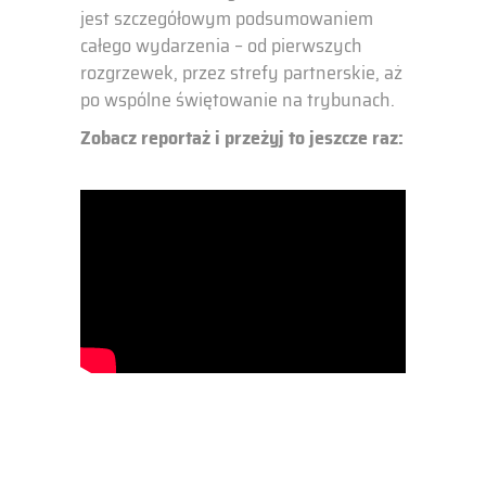
jest szczegółowym podsumowaniem
całego wydarzenia – od pierwszych
rozgrzewek, przez strefy partnerskie, aż
po wspólne świętowanie na trybunach.
Zobacz reportaż i przeżyj to jeszcze raz: