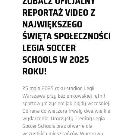
ZOBACZ OFICJALNY
REPORTAŻ VIDEO Z
NAJWIĘKSZEGO
ŚWIĘTA SPOŁECZNOŚCI
LEGIA SOCCER
SCHOOLS W 2025
ROKU!
25 maja 2025 roku stadion Legii
Warszawa przy Łazienkowskiej tętnił
sportowym życiem jak nigdy wcześniej.
Od rana do wieczora trwały dwa wielkie
wydarzenia: Uroczysty Trening Legia
Soccer Schools oraz otwarte dla
wszystkich mieszkańców Warszawy