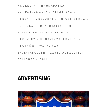
NAUKAGRY
NAUKAPADLA
NAUKAPŁYWANIA
OLIMPIADA
PARYŻ
PARYŻ2024
POLSKA KADRA
POTOCKA1
REKRUTACJA
SOCCER
SOCCERDLADZIECI
SPORT
URODZINY
URODZINYDLADZIECI
URSYNÓW
WARSZAWA
ZAJECIASOCCER
ZAJĘCIADLADZIECI
ŻOLIBORZ
ŻOLI
ADVERTISING