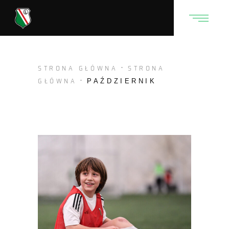
STRONA GŁÓWNA
STRONA
GŁÓWNA
PAŹDZIERNIK