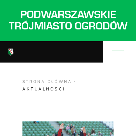
PODWARSZAWSKIE
TRÓJMIASTO OGRODÓW
STRONA GŁÓWNA
AKTUALNOSCI