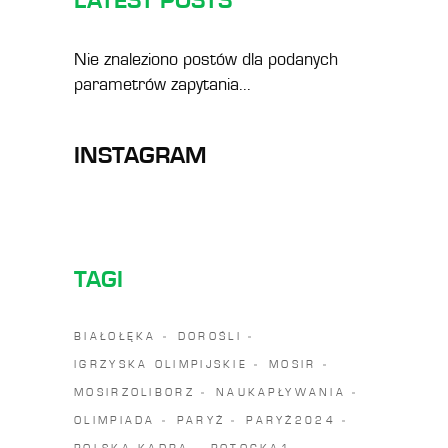
LATEST POSTS
Nie znaleziono postów dla podanych
parametrów zapytania...
INSTAGRAM
TAGI
BIAŁOŁĘKA
DOROŚLI
IGRZYSKA OLIMPIJSKIE
MOSIR
MOSIRZOLIBORZ
NAUKAPŁYWANIA
OLIMPIADA
PARYŻ
PARYŻ2024