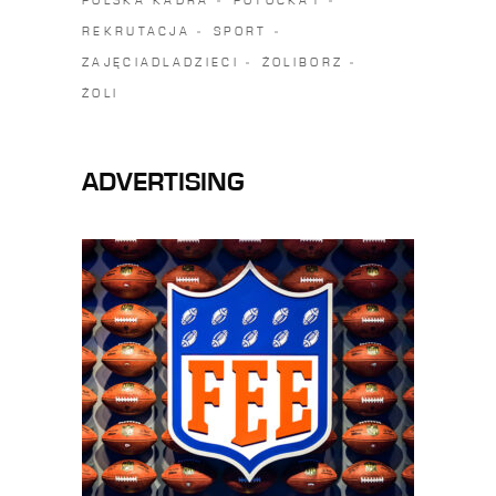
POLSKA KADRA
POTOCKA1
REKRUTACJA
SPORT
ZAJĘCIADLADZIECI
ŻOLIBORZ
ŻOLI
ADVERTISING