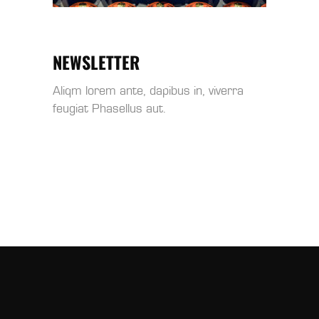
NEWSLETTER
Aliqm lorem ante, dapibus in, viverra
feugiat Phasellus aut.