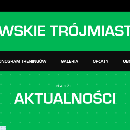
WSKIE TRÓJMIAS
ONOGRAM TRENINGÓW
GALERIA
OPŁATY
OB
NASZE
AKTUALNOŚCI