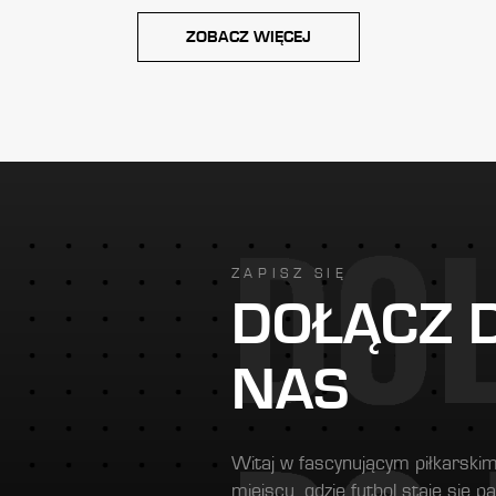
ZOBACZ WIĘCEJ
ZAPISZ SIĘ
DOŁĄCZ 
NAS
Witaj w fascynującym piłkarskim
miejscu, gdzie futbol staje się 