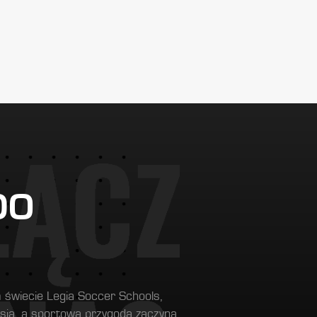
DO
 świecie Legia Soccer Schools,
pasją, a sportowa przygoda zaczyna