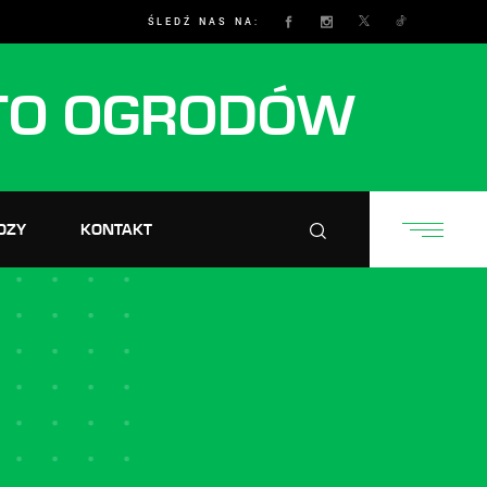
ŚLEDŹ NAS NA:
TO OGRODÓW
OZY
KONTAKT