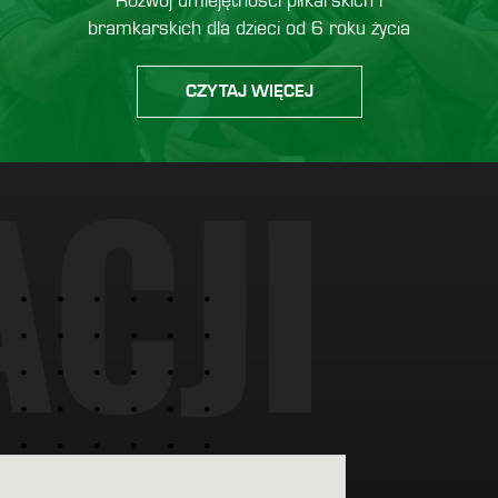
Rozwój umiejętności piłkarskich i
bramkarskich dla dzieci od 6 roku życia
CZYTAJ WIĘCEJ
A
C
J
I