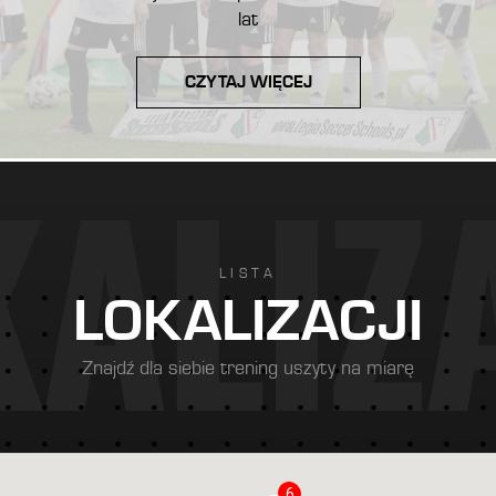
lat
CZYTAJ WIĘCEJ
K
A
L
I
Z
LISTA
LOKALIZACJI
Znajdź dla siebie trening uszyty na miarę