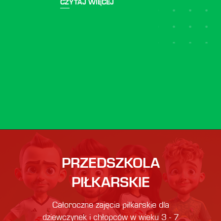
CZYTAJ WIĘCEJ
PRZEDSZKOLA
PIŁKARSKIE
Całoroczne zajęcia piłkarskie dla
dziewczynek i chłopców w wieku 3 - 7