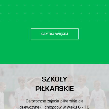
CZYTAJ WIĘCEJ
SZKOŁY
PIŁKARSKIE
Całoroczne zajęcia piłkarskie dla
dziewczynek i chłopców w wieku 6 - 16