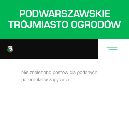
PODWARSZAWSKIE
TRÓJMIASTO OGRODÓW
Nie znaleziono postów dla podanych
parametrów zapytania...