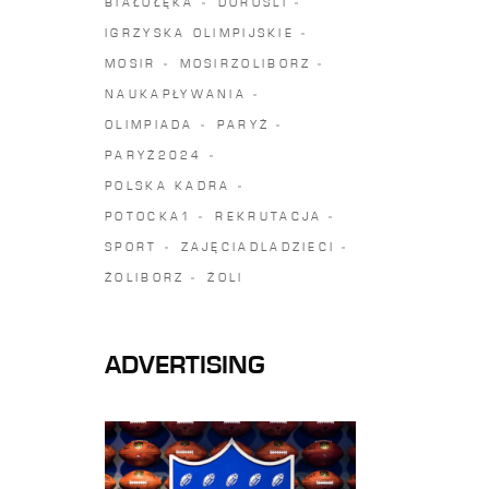
BIAŁOŁĘKA
DOROŚLI
IGRZYSKA OLIMPIJSKIE
MOSIR
MOSIRZOLIBORZ
NAUKAPŁYWANIA
OLIMPIADA
PARYŻ
PARYŻ2024
POLSKA KADRA
POTOCKA1
REKRUTACJA
SPORT
ZAJĘCIADLADZIECI
ŻOLIBORZ
ŻOLI
ADVERTISING