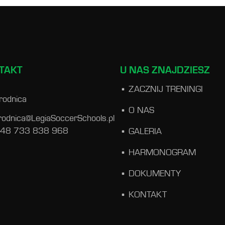
TAKT
U NAS ZNAJDZIESZ
ZACZNIJ TRENINGI
rodnica
O NAS
rodnica@LegiaSoccerSchools.pl
 48 733 838 968
GALERIA
HARMONOGRAM
DOKUMENTY
KONTAKT