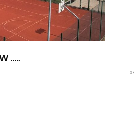
W …..
S