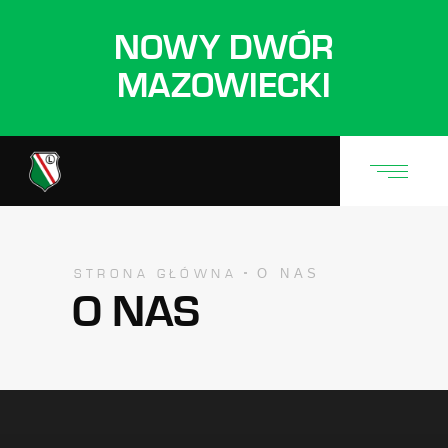
NOWY DWÓR
MAZOWIECKI
O NAS
STRONA GŁÓWNA
O NAS