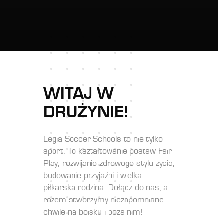
WITAJ W
DRUŻYNIE!
Legia Soccer Schools to nie tylko
sport. To kształtowanie postaw Fair
Play, rozwijanie zdrowego stylu życia,
budowanie przyjaźni i wielka
piłkarska rodzina. Dołącz do nas, a
razem stworzymy niezapomniane
chwile na boisku i poza nim!