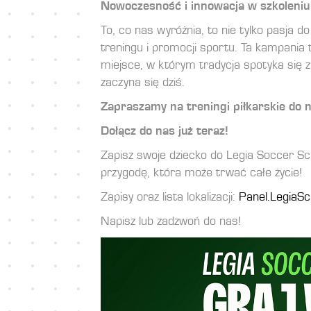
Nowoczesność i innowacja w szkoleniu
To, co nas wyróżnia, to nie tylko pasja do
treningu i promocji sportu. Ta kampania 
miejsce, w którym tradycja spotyka się z
zaczyna się dziś.
Zapraszamy na treningi piłkarskie do na
Dołącz do nas już teraz!
Zapisz swoje dziecko do Legia Soccer S
przygodę, która może trwać całe życie!
Zapisy oraz lista lokalizacji:
Panel.LegiaSc
Napisz lub zadzwoń do nas!