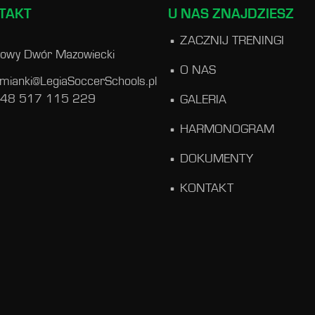
TAKT
U NAS ZNAJDZIESZ
ZACZNIJ TRENINGI
owy Dwór Mazowiecki
O NAS
omianki@LegiaSoccerSchools.pl
 48 517 115 229
GALERIA
HARMONOGRAM
DOKUMENTY
KONTAKT