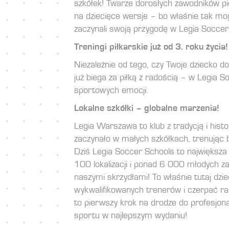
szkółek
! Twarze dorosłych zawodników pi
na dziecięce wersje – bo właśnie tak mog
zaczynali swoją przygodę w Legia Soccer
Treningi piłkarskie już od 3. roku życia!
Niezależnie od tego, czy Twoje dziecko do
już biega za piłką z radością – w Legia 
sportowych emocji.
Lokalne szkółki – globalne marzenia!
Legia Warszawa to klub z tradycją i hist
zaczynało w małych szkółkach, trenując bl
Dziś Legia Soccer Schools to największ
100 lokalizacji i ponad 6 000 młodych z
naszymi skrzydłami! To właśnie tutaj dzi
wykwalifikowanych trenerów i czerpać ra
to pierwszy krok na drodze do profesjon
sportu w najlepszym wydaniu!