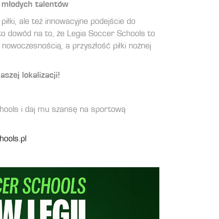
 młodych talentów
 piłki, ale też innowacyjne podejście do
to dowód na to, że Legia Soccer Schools to
 nowoczesnością, a przyszłość piłki nożnej
szej lokalizacji!
chools i daj mu szansę na sportową
hools.pl