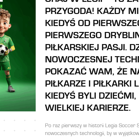
PRZYGODA! KAŻDY M
KIEDYŚ OD PIERWSZE
PIERWSZEGO DRYBLIN
PIŁKARSKIEJ PASJI. DZ
NOWOCZESNEJ TECHN
POKAZAĆ WAM, ŻE N
PIŁKARZE I PIŁKARKI
KIEDYŚ BYLI DZIEĆMI
WIELKIEJ KARIERZE.
Po raz pierwszy w historii Legia Soccer 
nowoczesnych technologii, by w wyjątk