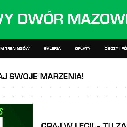
Y DWÓR MAZOWI
M TRENINGÓW
GALERIA
OPŁATY
OBOZY I P
IAJ SWOJE MARZENIA!
GRAJ W LEGII – TU Z