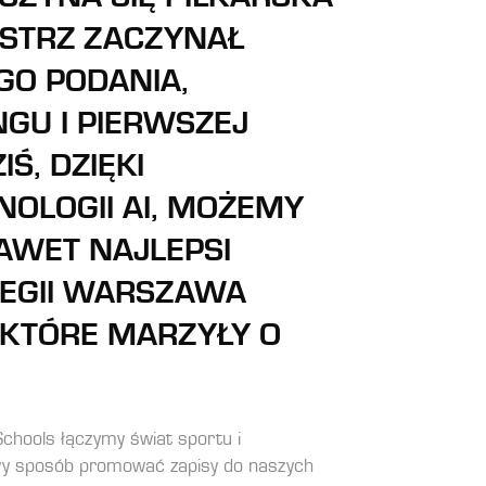
ISTRZ ZACZYNAŁ
GO PODANIA,
GU I PIERWSZEJ
IŚ, DZIĘKI
OLOGII AI, MOŻEMY
AWET NAJLEPSI
 LEGII WARSZAWA
, KTÓRE MARZYŁY O
Schools łączymy świat sportu i
owy sposób
promować zapisy do naszych