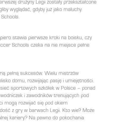
erwszej drużyny Legii zostały przekształcone
liby wyglądać, gdyby już jako maluchy
 Schools.
piero stawia pierwsze kroki na boisku, czy
Soccer Schools czeka na nie miejsce pełne
orią pełną sukcesów. Wielu mistrzów
isko domu, rozwijając pasję i umiejętności.
a sieć sportowych szkółek w Polsce – ponad
awodniczek i zawodników trenujących pod
eci mogą rozwijać się pod okiem
dość z gry w barwach Legii. Kto wie? Może
alnej kariery? Na pewno do pokochania