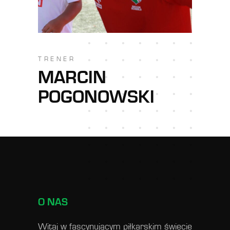
TRENER
MARCIN
POGONOWSKI
O NAS
Witaj w fascynującym piłkarskim świecie