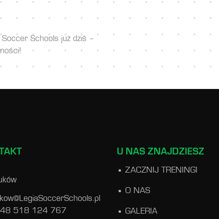
 Soccer Schools już dziś –
ności!
TAKT
U NAS ZNAJDZIESZ
ZACZNIJ TRENINGI
uków
O NAS
ukow@LegiaSoccerSchools.pl
 48 518 124 767
GALERIA