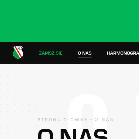
ZAPISZ SIĘ
O NAS
HARMONOGRA
O NAS
STRONA GŁÓWNA
O NAS