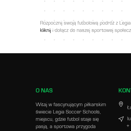
Rozpocznij swoją futbolową podróż z Legia
kliknij
i dołącz do naszej sportowej społecz
O NAS
KON
Witaj w fascynującym piłkarskim
Ł
świecie Legia Soccer Schools,
l
miejscu, gdzie futbol staje się
+
pasją, a sportowa przygoda