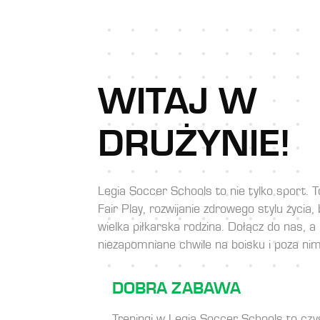
WITAJ W
DRUŻYNIE!
Legia Soccer Schools to nie tylko sport. 
Fair Play, rozwijanie zdrowego stylu życia,
wielka piłkarska rodzina. Dołącz do nas,
niezapomniane chwile na boisku i poza nim
DOBRA ZABAWA
Treningi w Legia Soccer Schools to czy