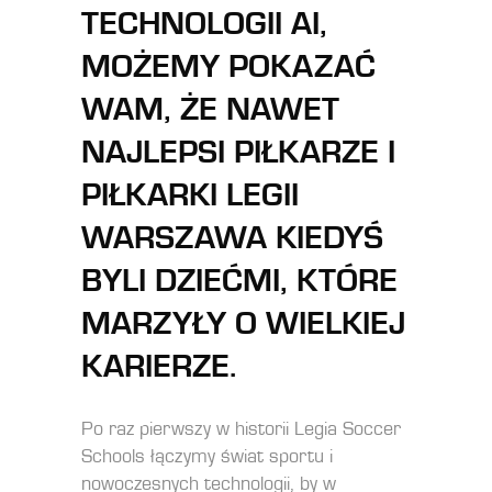
TECHNOLOGII AI,
MOŻEMY POKAZAĆ
WAM, ŻE NAWET
NAJLEPSI PIŁKARZE I
PIŁKARKI LEGII
WARSZAWA KIEDYŚ
BYLI DZIEĆMI, KTÓRE
MARZYŁY O WIELKIEJ
KARIERZE.
Po raz pierwszy w historii Legia Soccer
Schools łączymy świat sportu i
nowoczesnych technologii, by w