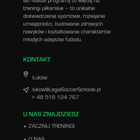
lat! Nasze programy to więcej niż
treningi piłkarskie – to unikalne
doświadczenie sportowe, rozwijanie
umiejętności, budowanie zdrowych
nawyków i kształtowanie charakterów
młodych adeptów futbolu.
KONTAKT
Łuków
lukow@LegiaSoccerSchools.pl
+ 48 518 124 767
U NAS ZNAJDZIESZ
ZACZNIJ TRENINGI
O NAS