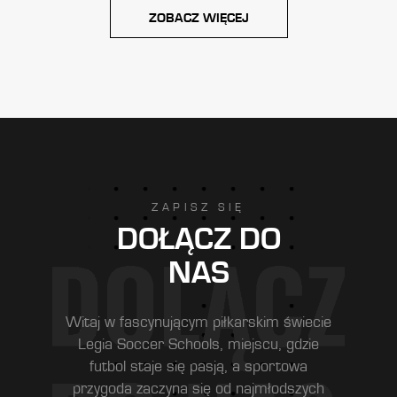
ZOBACZ WIĘCEJ
ZAPISZ SIĘ
DOŁĄCZ DO
NAS
Witaj w fascynującym piłkarskim świecie
Legia Soccer Schools, miejscu, gdzie
futbol staje się pasją, a sportowa
przygoda zaczyna się od najmłodszych