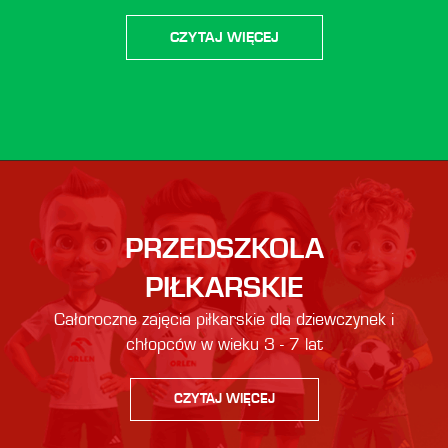
CZYTAJ WIĘCEJ
PRZEDSZKOLA
PIŁKARSKIE
Całoroczne zajęcia piłkarskie dla dziewczynek i
chłopców w wieku 3 - 7 lat
CZYTAJ WIĘCEJ