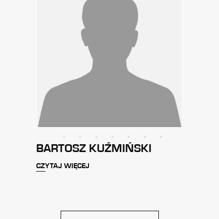
BARTOSZ KUŹMIŃSKI
MARCIN JA
ZYTAJ WIĘCEJ
CZYTAJ WIĘCEJ