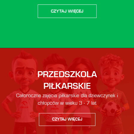
CZYTAJ WIĘCEJ
PRZEDSZKOLA
PIŁKARSKIE
Całoroczne zajęcia piłkarskie dla dziewczynek i
chłopców w wieku 3 - 7 lat
CZYTAJ WIĘCEJ