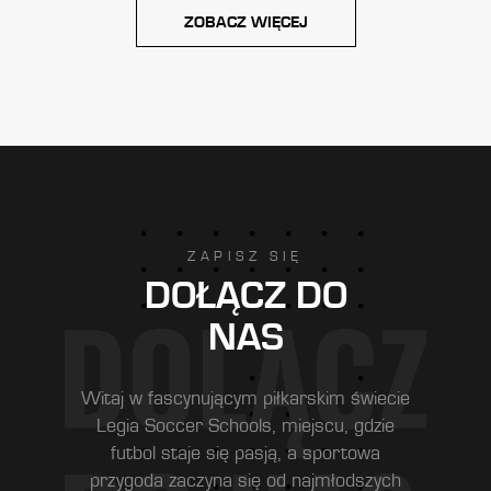
ZOBACZ WIĘCEJ
ZAPISZ SIĘ
DOŁĄCZ DO
NAS
Witaj w fascynującym piłkarskim świecie
Legia Soccer Schools, miejscu, gdzie
futbol staje się pasją, a sportowa
przygoda zaczyna się od najmłodszych