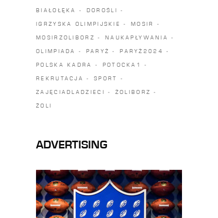
BIAŁOŁĘKA
DOROŚLI
IGRZYSKA OLIMPIJSKIE
MOSIR
MOSIRZOLIBORZ
NAUKAPŁYWANIA
OLIMPIADA
PARYŻ
PARYŻ2024
POLSKA KADRA
POTOCKA1
REKRUTACJA
SPORT
ZAJĘCIADLADZIECI
ŻOLIBORZ
ŻOLI
ADVERTISING