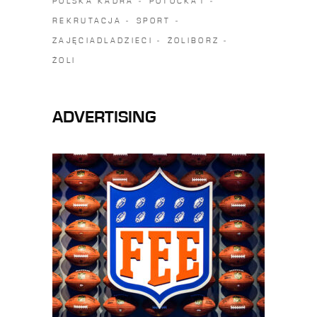
POLSKA KADRA
POTOCKA1
REKRUTACJA
SPORT
ZAJĘCIADLADZIECI
ŻOLIBORZ
ŻOLI
ADVERTISING