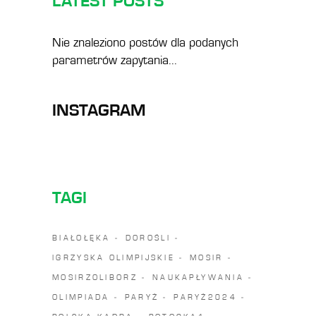
LATEST POSTS
Nie znaleziono postów dla podanych
parametrów zapytania...
INSTAGRAM
TAGI
BIAŁOŁĘKA
DOROŚLI
IGRZYSKA OLIMPIJSKIE
MOSIR
MOSIRZOLIBORZ
NAUKAPŁYWANIA
OLIMPIADA
PARYŻ
PARYŻ2024