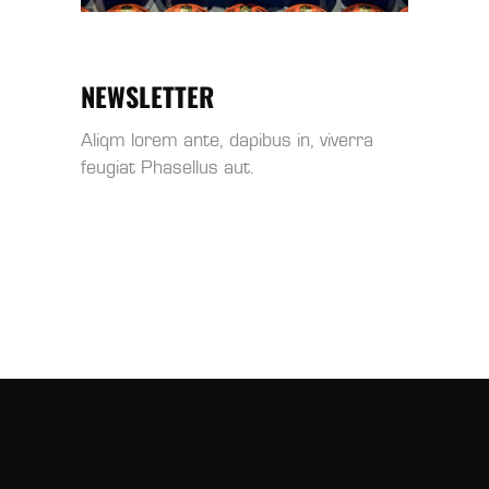
NEWSLETTER
Aliqm lorem ante, dapibus in, viverra
feugiat Phasellus aut.