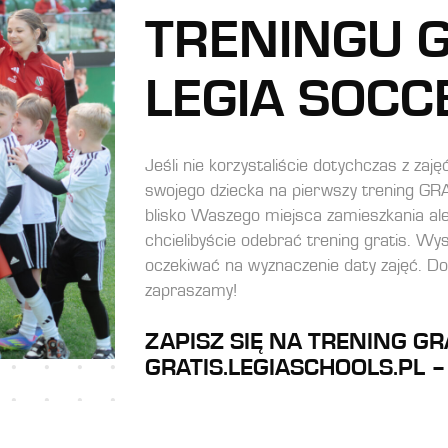
TRENINGU 
LEGIA SOCC
Jeśli nie korzystaliście dotychczas z zaj
swojego dziecka na pierwszy trening GRA
blisko Waszego miejsca zamieszkania a
chcielibyście odebrać trening gratis. Wys
oczekiwać na wyznaczenie daty zajęć. Doł
zapraszamy!
ZAPISZ SIĘ NA TRENING GR
GRATIS.LEGIASCHOOLS.PL –