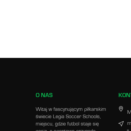
O NAS
KON
Witaj w fascynującym piłkarskim
M
świecie Legia Soccer Schools,
m
miejscu, gdzie futbol staje się
+